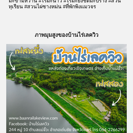
มะขามหวาน #ไร่มะนาว #ไร่มะยงชิดมะปราง #สวน
ทุเรียน #สวนไผ่ซางหม่น
#ที่พักพิงแมวจร
ภาพมุมสูงของบ้านไร่เลควิว