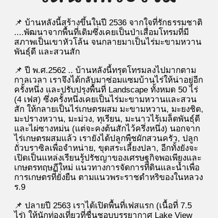
📌 บ้านหลังนี้สร้างขึ้นในปี 2536 จากใจที่รักธรรมชาติ
....พัฒนาจากพื้นที่เดิมซึ่งเคยเป็นป่าเสื่อมโทรมที่มี
สภาพเป็นเขาหัวโล้น จนกลายมาเป็นไร่มะขามหวาน
พันธุ์ดี และสวนสัก
📌 ปี พ.ศ.2562 .. บ้านหลังนี้ทรุดโทรมลงไปมากตาม
กาลเวลา เราจึงได้กลับมาซ่อมแซมบ้านไร่ให้น่าอยู่อีก
ครั้งหนึ่ง และปรับปรุงพื้นที่ Landscape ทั้งหมด 50 ไร่
(4 เฟส) ซึ่งครั้งหนึ่งเคยเป็นไร่มะขามหวานและสวน
สัก ให้กลายเป็นไร่เกษตรผสม มะขามหวาน, มะยงชิด,
มะปรางหวาน, มะม่วง, ทุเรียน, มะนาวไร้เมล็ดพันธุ์ดี
และไผ่ซางหม่น (แต่จะคงต้นสักไว้ครึ่งหนึ่ง) นอกจาก
ไร่เกษตรผสมแล้ว เรายังได้ปลูกพืชผักสวนครัว, ปลูก
ถั่วบราซิลเพื่อจำหน่าย, ขุดสระเลี้ยงปลา, อีกทั้งยังจะ
เปิดเป็นแหล่งเรียนรู้ปรัชญาของเศรษฐกิจพอเพียงและ
เกษตรทฤษฏีใหม่
แนวทางการจัดการที่ดินและน้ำเพื่อ
การเกษตรที่ยั่งยืน
ตามแนวพระราชดำหริของในหลวง
ร.9
📌 ปลายปี 2563 เราได้เปิดพื้นที่เฟสแรก (เนื้อที่ 7.5
ไร่) ให้นักท่องเที่ยวที่ชื่นชอบบรรยากาศ Lake View