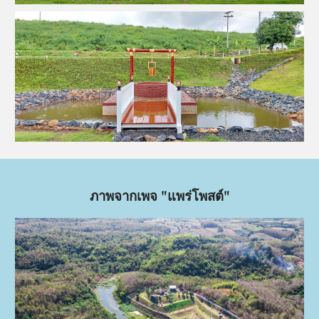
ภาพจากเพจ "แพร่โพสต์"