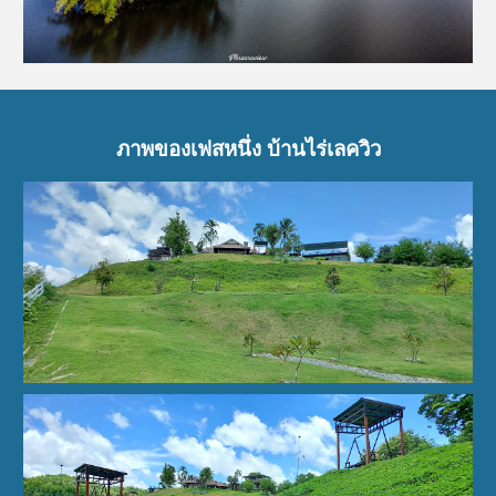
ภาพ
ของเฟสหนึ่ง บ้านไร่เลควิว