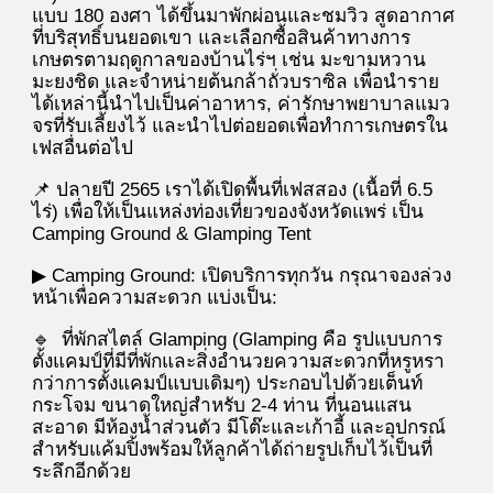
แบบ 180 องศา ได้ขึ้นมาพักผ่อนและชมวิว สูดอากาศ
ที่บริสุทธิ์บนยอดเขา และเลือกซื้อสินค้าทางการ
เกษตรตามฤดูกาลของบ้านไร่ฯ เช่น มะขามหวาน
มะยงชิด และจำหน่ายต้นกล้าถั่วบราซิล เพื่อนำราย
ได้เหล่านี้นำไปเป็นค่าอาหาร, ค่ารักษาพยาบาลแมว
จรที่รับเลี้ยงไว้ และนำไปต่อยอดเพื่อทำการเกษตรใน
เฟสอื่นต่อไป
📌
ปลาย
ปี 256
5
เราได้
เปิดพื้นที่
เฟสสอง (เนื้อที่ 6.5
ไร่) เพื่อให้เป็นแหล่งท่องเที่ยวของจังหวัดแพร่ เป็น
Camping Ground
& Glamping Tent
▶ Camping Ground
: เปิดบริการทุกวัน กรุณาจองล่วง
หน้าเพื่อความสะดวก แบ่งเป็น:
🔹
ที่พักสไตล์ Glamping (Glamping คือ รูปแบบการ
ตั้งแคมป์ที่มีที่พักและสิ่งอำนวยความสะดวกที่หรูหรา
กว่าการตั้งแคมป์แบบเดิมๆ) ประกอบไปด้วยเต็นท์
กระโจม
ขนาดใหญ่สำหรับ 2-4 ท่าน ที่นอนแสน
สะอาด มีห้องน้ำส่วนตัว มีโต๊ะและเก้าอี้ และอุปกรณ์
สำหรับแค้มปิ้งพร้อมให้ลูกค้าได้ถ่ายรูปเก็บไว้เป็นที่
ระลึกอีกด้วย