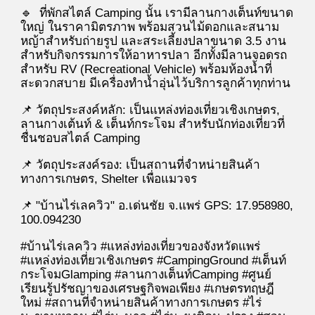
🔹 ที่พักสไตล์ Camping นั้น เรามีลานกางเต็นท์ขนาด
ใหญ่
ในราคามิตรภา
พ
พร้อมสวนไม้ดอกและสนาม
หญ้าสำหรับถ่ายรูป และสระเลี้ยงปลาขนาด 3.5 งาน
สำหรับกิจกรรมการให้อาหารปลา
อีกทั้งมีลานจอดรถ
สำหรับ RV (Recreational Vehicle) พร้อมห้องน้ำที่
สะดวกสบาย มีเครื่องทำน้ำอุ่นไว้บริการลูกค้าทุกท่าน
📌 วัตถุประสงค์หลัก: เป็นแหล่งท่องเที่ยวเชิงเกษตร,
ลานกางเต้นท์ & เต็นท์กระโจม สำหรับนักท่องเที่ยวที่
ชื่นชอบสไตล์ Camping
📌 วัตถุประสงค์รอง: เป็นสถานที่จำหน่ายสินค้า
ทางการเกษตร,
Shelter เพื่อแมวจร
📌 "บ้านไร่เลควิว" อ.เด่นชัย จ.แพร่ GPS: 17.958980,
100.094230
#บ้านไร่เลควิว
#
แหล่ง
ท่องเที่ยวของจังหวัดแพร่
#แหล่งท่องเที่ยวเชิงเกษตร #CampingGround #เต็นท์
กระโจมGlamping #ลานกางเต็นท์Camping #ศูนย์
เรียนรู้ปรัชญาของเศรษฐกิจพอเพียง #เกษตรทฤษฎี
ใหม่ #สถานที่จำหน่ายสินค้าทางการเกษตร #ไร่