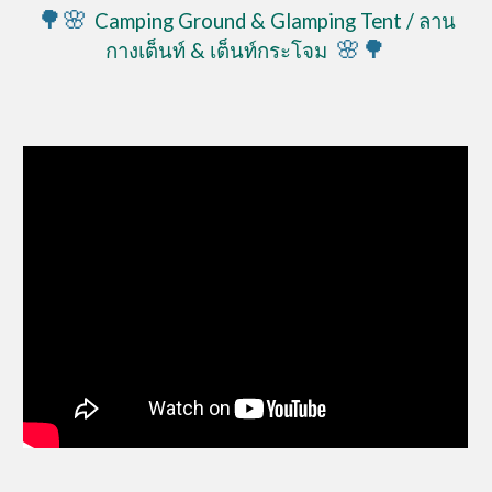
🌳
🌸
C
amping
G
round
&
Glamping Tent
/ ลาน
🌸
🌳
กางเต็นท์
& เต็นท์กระโจม